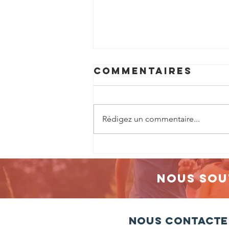
Commentaires
Rédigez un commentaire...
Plus de 220
spectateurs
pour une
Nous sou
soirée riche en
émotions à
l'église Saint-
Nous contacte
Martin