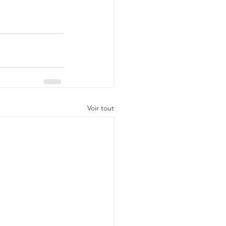
rized
e
Téléthon 2022
Voir tout