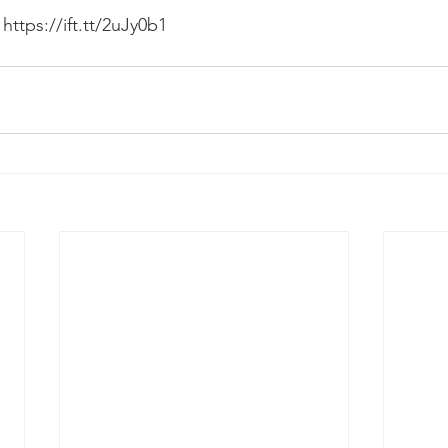
 2017
Téléthon 2018
Telethon 2019
Uncatego
https://ift.tt/2uJy0b1
WordPress
Téléthon 2021
Fête de la Musiqu