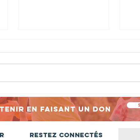
Les P'tits
Un
Bouts d'Camp
po
reviennent
d'
tenir en faisant un don
pour un été
C(
placé sous le
signe de la
r
Restez connectés
créativité !