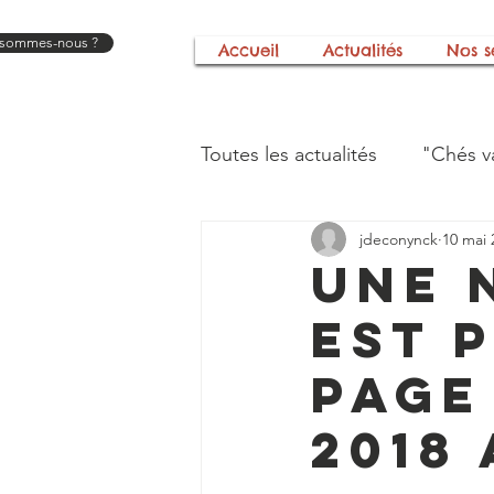
 sommes-nous ?
Accueil
Actualités
Nos s
Toutes les actualités
"Chés v
jdeconynck
10 mai 
Festival "A tout bout d'chan
Une 
est 
L'histoire de notre associati
page
Mains et merveilles
Nos
2018 