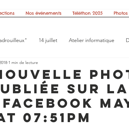
ections
Nos événements
Téléthon 2025
Photos
adrouilleux"
14 juillet
Atelier informatique
D
2018
1 min de lecture
ts"
Galerie photos
Halloween
Histoire
nouvelle pho
publiée sur la
on
La boite à lire
Le bureau
Les Berny's Boy
 Facebook May
 Animations
Nos Groupes Musicaux
Notre asso
at 07:51PM