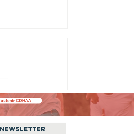
 beau succès
ur "Accord
Soutenir CDHAA
(2)Eu
H)oeurs
Newsletter