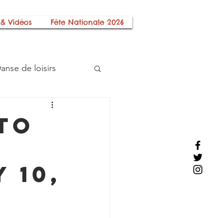
 & Vidéos
Fête Nationale 2026
anse de loisirs
Histoire Locale
to
s
Les Sections
 10,
ciation
Téléthon