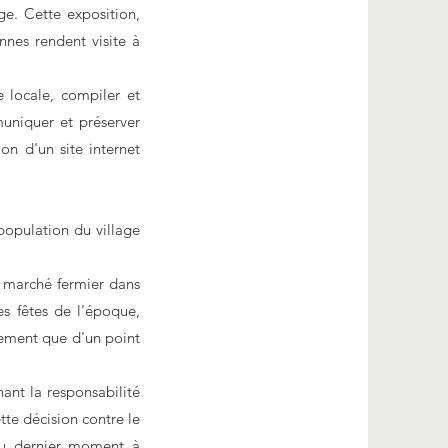
ge. Cette exposition,
nnes rendent visite à
e locale, compiler et
uniquer et préserver
on d'un site internet
 population du village
un marché fermier dans
es fêtes de l'époque,
rement que d'un point
nant la responsabilité
tte décision contre le
 au dernier moment à