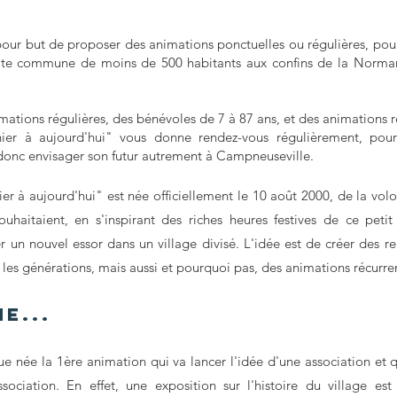
pour but de proposer des animations ponctuelles ou régulières, pour
ite commune de moins de 500 habitants aux confins de la Norma
imations régulières, des bénévoles de 7 à 87 ans, et des animations 
ier à aujourd'hui" vous donne rendez-vous régulièrement, pour
 donc envisager son futur autrement à Campneuseville.
er à aujourd'hui" est née officiellement le 10 août 2000, de la vol
uhaitaient, en s'inspirant des riches heures festives de ce petit v
 un nouvel essor dans un village divisé. L'idée est de créer des re
 les générations, mais aussi et pourquoi pas, des animations récurre
ne...
ue née la 1ère animation qui va lancer l'idée d'une association et 
ociation. En effet, une exposition sur l'histoire du village e