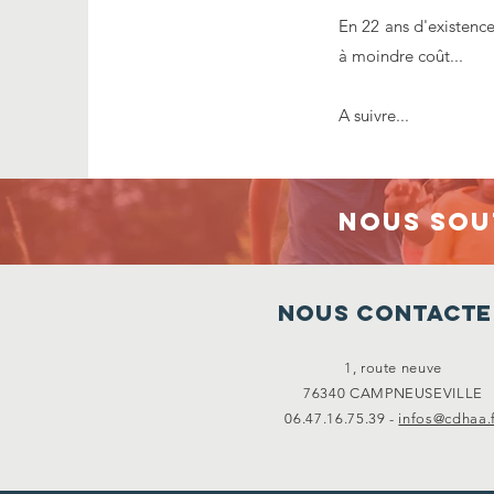
En 22 ans d'existenc
à moindre coût...
A suivre...
Nous sou
Nous contacte
1, route neuve
76340 CAMPNEUSEVILLE
06.47.16.75.39 -
infos@cdhaa.f