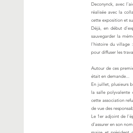
Deconynck, avec l'ai
réalisée avec la col
cette exposition et s
Déjà, en début d'exp
sauvegarder la mémo
l'histoire du village
pour diffuser les tra
Autour de ces premier
était en demande...
En juillet, plusieurs
la salle polyvalente
cette association ref
de vue des responsab
Le 1er adjoint de l'é
d'assurer en son nom 
maire et président 