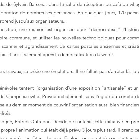
de de Sylvain Barcena, dans la salle de réception du café du villa
laboration de nombreuses personnes. En quelques jours, 170 perso
urprend jusqu'aux organisateurs...
osition, une réunion est organisée pour "démocratiser" l'histoir
ire commune, et utiliser les nouvelles technologiques pour comm
 : scanner et agrandissement de cartes postales anciennes et créati
vaux...3 ans seulement après la démocratisation du web !
s travaux, se créée une émulation...Il ne fallait pas s'arrêter là, la
 bénévoles tentent l'organisation d'une exposition "artisanale" et 
 de Campneuseville. Prévue initialement sous l'égide du comité d
use au dernier moment de couvrir l'organisation aussi bien financiè
ilités.
poque, Patrick Outrebon, décide de soutenir cette initiative en pre
propre l'animation qui était déjà prévu 3 jours plus tard. Il prend ce
du comité des fêtes, Jacques Foulon, qui a retiré son soutien