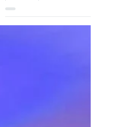
sections
Continuité pour de nombreuses sections qui
fonctionnent depuis longtemps, renouveau
pour l'informatique et retour de l'atelier de
comédie...