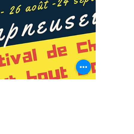
D'CHANT'S : SOIREE 1
Pour la première fois dans la région, le
Gyps'Latin Orchestra vous fera passer une
soirée endiablée au son de la musique
gipsy, latino...