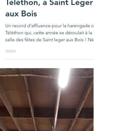
Jeremy Pauriche
21 nov. 2022
1 min de lecture
Record battu avec plus
de 150 personnes pour
la harengade du
Téléthon, à Saint Léger
aux Bois
Un record d’affluence pour la harengade du
Téléthon qui, cette année se déroulait à la
salle des fêtes de Saint leger aux Bois ! Née
il y...