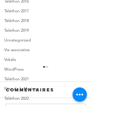
Téléthon 2016
Téléthon 2017
Téléthon 2018
Telethon 2019
Uncategorized
Vie associative
Vokaliz
WordPress
Téléthon 2021
Fête de la Musique
Commentaires
Téléthon 2022
Soirées dansantes & cabaret
Rédigez un commentaire...
Les P'tits
Un beau
Téléthon 2023
Bouts d'Camp
succès 
reviennent
"Accord
Téléthon 2024