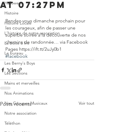
at 07:27PM
Halloween
Histoire
Rendez-vous dimanche prochain pour 
Histoire Locale
les courageux, afin de passer une 
L'histoire de notre association
superbe soirée à la découverte de nos 
chemins de randonnée… via Facebook 
La boite à lire
Pages https://ift.tt/2uJy0b1
Le bureau
#facebook
Les Berny's Boys
Les Sections
Mains et merveilles
Nos Animations
Nos Groupes Musicaux
Voir tout
Posts récents
Notre association
Téléthon