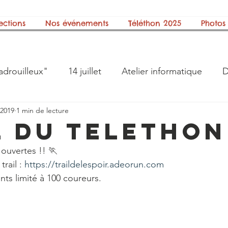
ections
Nos événements
Téléthon 2025
Photos
adrouilleux"
14 juillet
Atelier informatique
D
 2019
1 min de lecture
ts"
Galerie photos
Halloween
Histoire
l du Telethon
 ouvertes !! 🏃 
on
La boite à lire
Le bureau
Les Berny's Boy
rail : 
https://traildelespoir.adeorun.com
ts limité à 100 coureurs. 
 Animations
Nos Groupes Musicaux
Notre asso