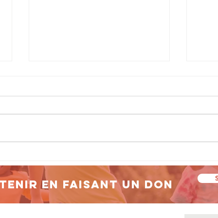
L'historique du
Pr
téléthon...
du
20
tenir en faisant un don