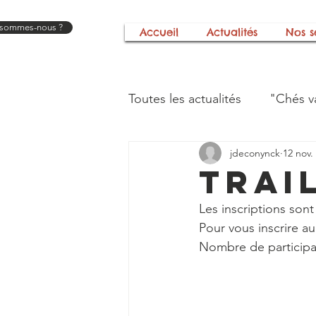
 sommes-nous ?
Accueil
Actualités
Nos s
Toutes les actualités
"Chés v
jdeconynck
12 nov.
Festival "A tout bout d'chan
Trai
Les inscriptions sont
L'histoire de notre associati
Pour vous inscrire au t
Nombre de participan
Mains et merveilles
Nos