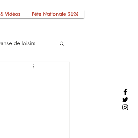
 & Vidéos
Fête Nationale 2026
anse de loisirs
Histoire Locale
s
Les Sections
ciation
Téléthon