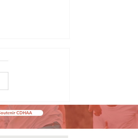
ésentation
 Téléthon
Soutenir CDHAA
23