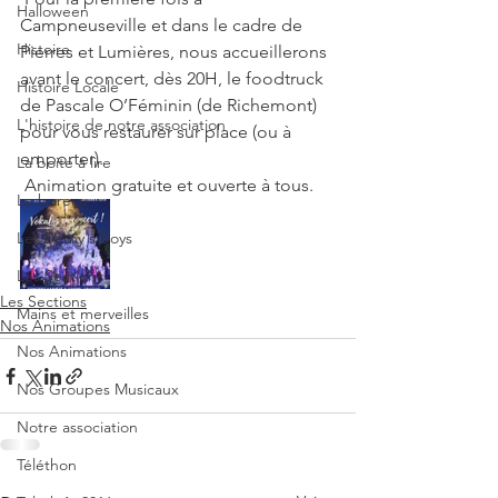
Halloween
Campneuseville et dans le cadre de 
Histoire
Pierres et Lumières, nous accueillerons 
avant le concert, dès 20H, le foodtruck 
Histoire Locale
de Pascale O’Féminin (de Richemont) 
L'histoire de notre association
pour vous restaurer sur place (ou à 
emporter). 
La boite à lire
 Animation gratuite et ouverte à tous. 
Le bureau
Les Berny's Boys
Les Sections
Les Sections
Mains et merveilles
Nos Animations
Nos Animations
Nos Groupes Musicaux
Notre association
Téléthon