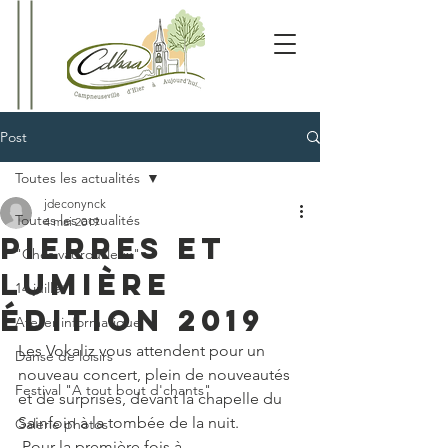
Post
Toutes les actualités
jdeconynck
Toutes les actualités
4 mai 2019
Pierres et
"Chés vadrouilleux"
lumière
14 juillet
édition 2019
Atelier informatique
Les Vokaliz vous attendent pour un 
Danse de loisirs
nouveau concert, plein de nouveautés 
Festival "A tout bout d'chants"
et de surprises, devant la chapelle du 
Sainfoin à la tombée de la nuit.
Galerie photos
 Pour la première fois à 