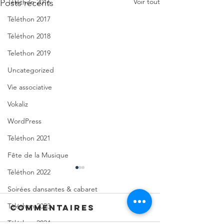
Voir tout
Posts récents
Téléthon 2016
Téléthon 2017
Téléthon 2018
Telethon 2019
Uncategorized
Vie associative
Vokaliz
WordPress
Téléthon 2021
Fête de la Musique
Téléthon 2022
Soirées dansantes & cabaret
Téléthon 2023
Commentaires
Téléthon 2024