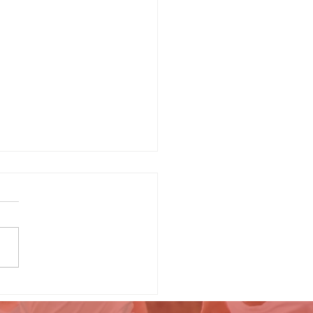
s origines du
llage…