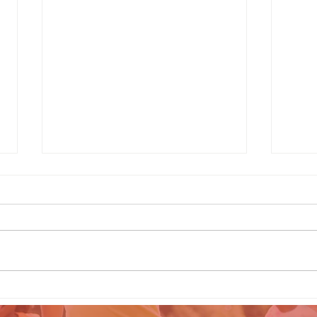
Le
Campneuseville
Vi
d’Hier à