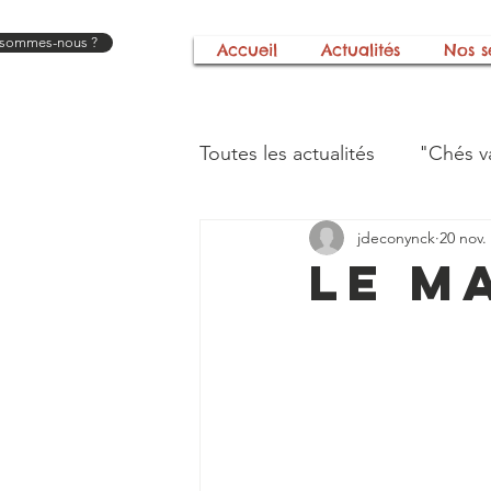
 sommes-nous ?
Accueil
Actualités
Nos s
Toutes les actualités
"Chés v
jdeconynck
20 nov.
Festival "A tout bout d'chan
Le m
L'histoire de notre associati
Mains et merveilles
Nos