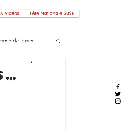
 & Vidéos
Fête Nationale 2026
anse de loisirs
Histoire Locale
s…
s
Les Sections
ciation
Téléthon