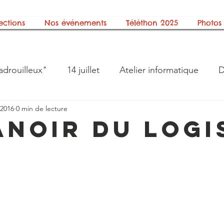
ections
Nos événements
Téléthon 2025
Photos
adrouilleux"
14 juillet
Atelier informatique
D
 2016
0 min de lecture
ts"
Galerie photos
Halloween
Histoire
anoir du Logi
on
La boite à lire
Le bureau
Les Berny's Boy
 Animations
Nos Groupes Musicaux
Notre asso