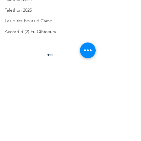
Téléthon 2025
Les p'tits bouts d'Camp
Accord d'(2) Eu C(h)oeurs
Commentaires
Rédigez un commentaire...
Présentation
Le
du Téléthon
progra
2023
des 30H 
Télétho
2023
Soutenir CDHAA
Nous soutenir