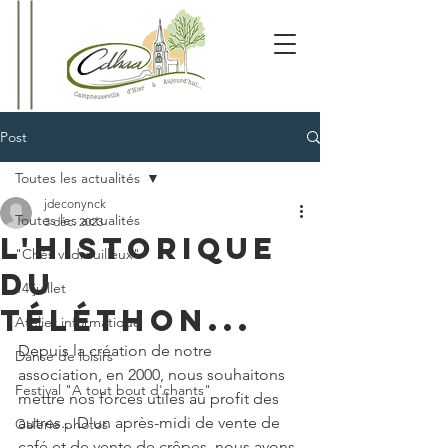
Post
Toutes les actualités
jdeconynck
Toutes les actualités
3 déc. 2023
L'historique
"Chés vadrouilleux"
du
14 juillet
téléthon...
Atelier informatique
Depuis la création de notre 
Danse de loisirs
association, en 2000, nous souhaitons 
Festival "A tout bout d'chants"
mettre nos forces utiles au profit des 
autres... D'un après-midi de vente de 
Galerie photos
café et de vente de crêpes, nous avons 