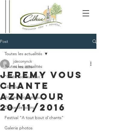
Post
Toutes les actualités
jdeconynck
Toutes les actualités
14 nov. 2016
Jeremy vous
"Chés vadrouilleux"
chante
14 juillet
Aznavour
Atelier informatique
20/11/2016
Danse de loisirs
Festival "A tout bout d'chants"
Galerie photos