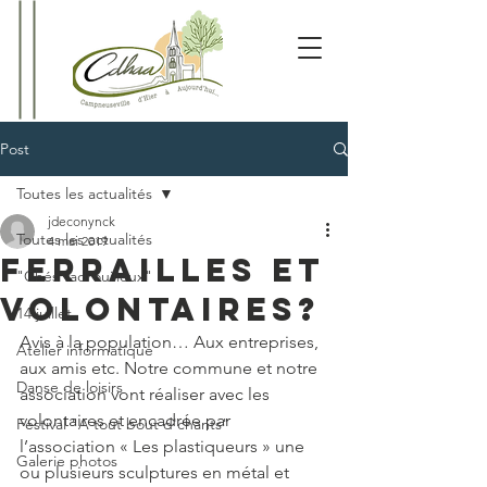
Post
Toutes les actualités
jdeconynck
Toutes les actualités
4 mai 2019
Ferrailles et
"Chés vadrouilleux"
volontaires?
14 juillet
Avis à la population… Aux entreprises, 
Atelier informatique
aux amis etc. Notre commune et notre 
Danse de loisirs
association vont réaliser avec les 
volontaires et encadrée par 
Festival "A tout bout d'chants"
l’association « Les plastiqueurs » une 
Galerie photos
ou plusieurs sculptures en métal et 