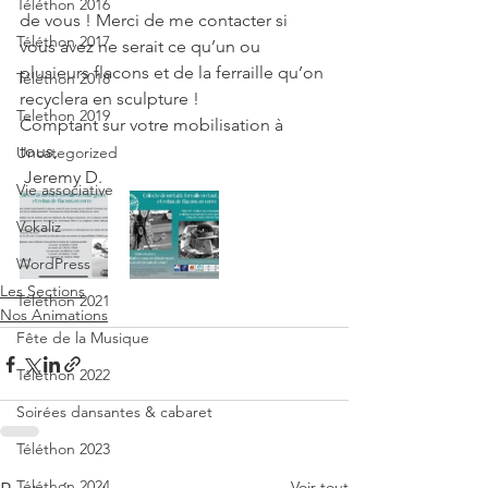
Téléthon 2016
de vous ! Merci de me contacter si 
Téléthon 2017
vous avez ne serait ce qu’un ou 
plusieurs flacons et de la ferraille qu’on 
Téléthon 2018
recyclera en sculpture ! 
Telethon 2019
Comptant sur votre mobilisation à 
tous, 
Uncategorized
 Jeremy D. 
Vie associative
Vokaliz
WordPress
Les Sections
Téléthon 2021
Nos Animations
Fête de la Musique
Téléthon 2022
Soirées dansantes & cabaret
Téléthon 2023
Téléthon 2024
Voir tout