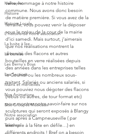
Halloween
verre, hommage à notre histoire 
commune. Nous avons donc besoin 
Histoire
de matière première. Si vous avez de la 
Histoire Locale
ferraille, vous pouvez venir la déposer 
sous le préau de la cour de la mairie 
L'histoire de notre association
d’ici samedi. Mais surtout, j’aimerais 
La boite à lire
que nos réalisations montrent la 
diversité des flacons et autres 
Le bureau
bouteilles en verre réalisées depuis 
Les Berny's Boys
des années dans les entreprises telles 
Les Sections
le Courval ou les nombreux sous-
traitant. Salariés ou anciens salariés, si 
Mains et merveilles
vous pouviez nous dégoter des flacons 
Nos Animations
(rebus ou autres, de tour format etc) 
pour montrer notre savoir-faire sur nos 
Nos Groupes Musicaux
sculptures qui seront exposés à Blangy 
Notre association
puis après à Campneuseville ( par 
Téléthon
exemple à la fête en défile…) en 
différents endroits ! Bref on a besoin 