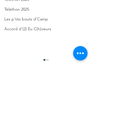
Téléthon 2025
Les p'tits bouts d'Camp
Accord d'(2) Eu C(h)oeurs
Commentaires
Rédigez un commentaire...
Un beau
La
carnava
programmation
d'Hallo
du festival "A