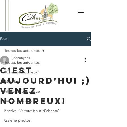
Post
Toutes les actualités
jdeconynck
Toutes les actualités
26 oct. 2019
C’est
"Chés vadrouilleux"
aujourd’hui ;)
14 juillet
venez
Atelier informatique
nombreux!
Danse de loisirs
Festival "A tout bout d'chants"
Galerie photos