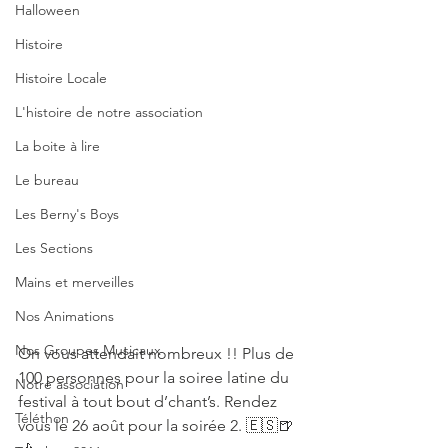
Halloween
Histoire
Histoire Locale
L'histoire de notre association
La boite à lire
Le bureau
Les Berny's Boys
Les Sections
Mains et merveilles
Nos Animations
Nos Groupes Musicaux
On vous attendait nombreux !! Plus de 
100 personnes pour la soiree latine du 
Notre association
festival à tout bout d’chant’s. Rendez 
Téléthon
vous le 26 août pour la soirée 2. 🇪🇸🍺