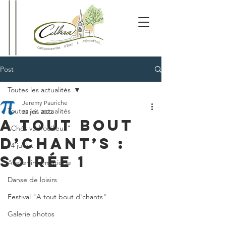
Post
Toutes les actualités
Jeremy Pauriche
Toutes les actualités
22 juil. 2022
A tout bout
"Chés vadrouilleux"
d’chant’s :
14 juillet
soirée 1
Atelier informatique
Danse de loisirs
Festival "A tout bout d'chants"
Galerie photos