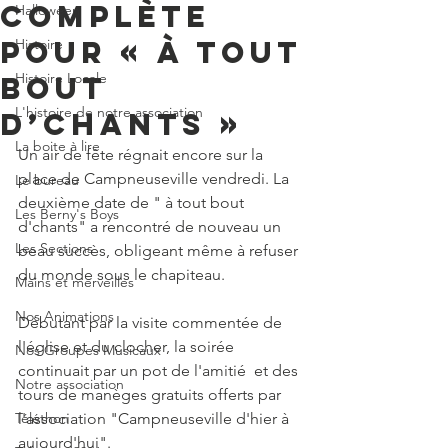
complète
Halloween
pour « À tout
Histoire
Histoire Locale
bout
L'histoire de notre association
d’chants »
La boite à lire
Un air de fête régnait encore sur la 
place de Campneuseville vendredi. La 
Le bureau
deuxième date de " à tout bout 
Les Berny's Boys
d'chants" a rencontré de nouveau un 
Les Sections
beau succès, obligeant même à refuser 
du monde sous le chapiteau.
Mains et merveilles
Nos Animations
Débutant par la visite commentée de 
l'église et du clocher, la soirée 
Nos Groupes Musicaux
continuait par un pot de l'amitié  et des 
Notre association
tours de manèges gratuits offerts par 
Téléthon
l'association "Campneuseville d'hier à 
aujourd'hui". 