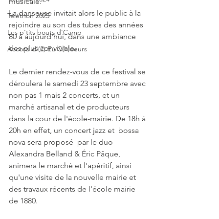
musicale. 
La danseuse invitait alors le public à la 
Téléthon 2025
rejoindre au son des tubes des années 
Les p'tits bouts d'Camp
80 à aujourd'hui, dans une ambiance 
des plus conviviale.
Accord d'(2) Eu C(h)oeurs
Le dernier rendez-vous de ce festival se 
déroulera le samedi 23 septembre avec 
non pas 1 mais 2 concerts, et un 
marché artisanal et de producteurs 
dans la cour de l'école-mairie. De 18h à 
20h en effet, un concert jazz et  bossa 
nova sera proposé  par le duo 
Alexandra Belland & Éric Pâque, 
animera le marché et l'apéritif, ainsi 
qu'une visite de la nouvelle mairie et 
des travaux récents de l'école mairie 
de 1880.