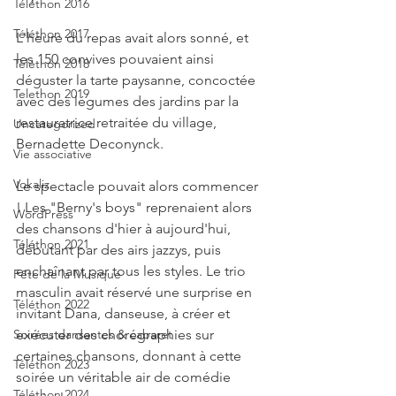
Téléthon 2016
Téléthon 2017
L'heure du repas avait alors sonné, et 
les 150 convives pouvaient ainsi 
Téléthon 2018
déguster la tarte paysanne, concoctée 
Telethon 2019
avec des légumes des jardins par la 
restauratrice retraitée du village, 
Uncategorized
Bernadette Deconynck. 
Vie associative
Vokaliz
Le spectacle pouvait alors commencer 
! Les "Berny's boys" reprenaient alors 
WordPress
des chansons d'hier à aujourd'hui, 
Téléthon 2021
débutant par des airs jazzys, puis 
enchaînant par tous les styles. Le trio 
Fête de la Musique
masculin avait réservé une surprise en 
Téléthon 2022
invitant Dana, danseuse, à créer et 
Soirées dansantes & cabaret
exécuter des chorégraphies sur 
certaines chansons, donnant à cette 
Téléthon 2023
soirée un véritable air de comédie 
Téléthon 2024