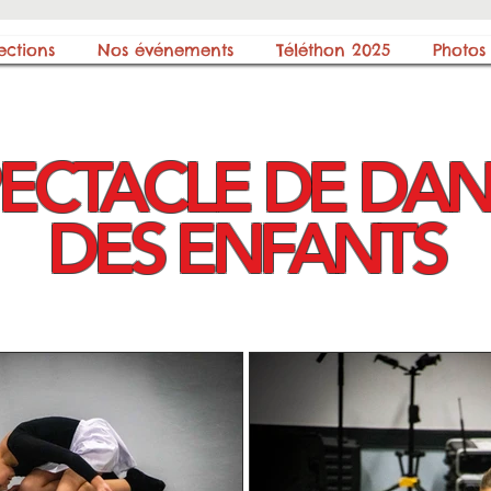
ections
Nos événements
Téléthon 2025
Photos
ECTACLE DE DA
DES ENFANTS