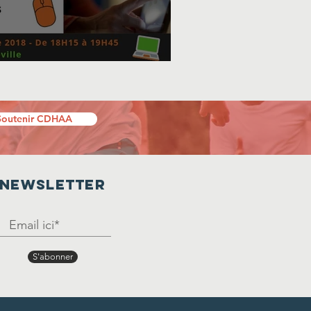
’atelier informatique
Soutenir CDHAA
Newsletter
S'abonner