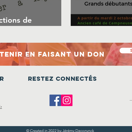
ctions de
Le retour de l
tenir en faisant un don
r
Restez connectés
r
© Created in 2022 by Jérémy Deconynck