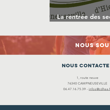
La rentrée des se
l'association
Nous sou
Nous contacte
1, route neuve
76340 CAMPNEUSEVILLE
06.47.16.75.39 -
infos@cdhaa.f