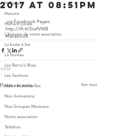
2017 at 08:51PM
Halloween
Histoire
 via Facebook Pages 
Histoire Locale
http://ift.tt/2iwfVWB
L'histoire de notre association
#facebook
La boite à lire
Le bureau
Les Berny's Boys
Les Sections
Voir tout
Posts récents
Mains et merveilles
Nos Animations
Nos Groupes Musicaux
Notre association
Téléthon