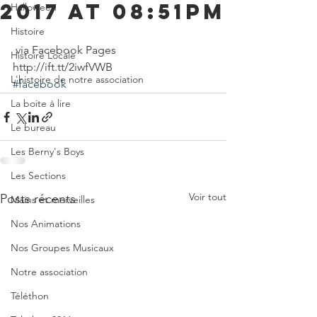
2017 at 08:51PM
Halloween
Histoire
 via Facebook Pages 
Histoire Locale
http://ift.tt/2iwfVWB
L'histoire de notre association
#facebook
La boite à lire
Le bureau
Les Berny's Boys
Les Sections
Voir tout
Posts récents
Mains et merveilles
Nos Animations
Nos Groupes Musicaux
Notre association
Téléthon