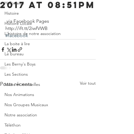
2017 at 08:51PM
Halloween
Histoire
 via Facebook Pages 
Histoire Locale
http://ift.tt/2iwfVWB
L'histoire de notre association
#facebook
La boite à lire
Le bureau
Les Berny's Boys
Les Sections
Voir tout
Posts récents
Mains et merveilles
Nos Animations
Nos Groupes Musicaux
Notre association
Téléthon