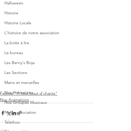
Halloween
Histoire
Histoire Locale
L'histoire de notre association
La boite à lire
Le bureau
Les Berny's Boys
Les Sections
Mains et merveilles
Nos Animations
Festival "A tout bout d'chants"
Nos Animations
Nos Groupes Musicaux
Notre association
Téléthon