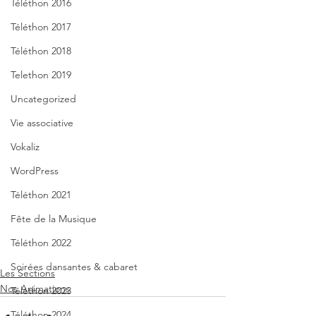
Téléthon 2016
Téléthon 2017
Téléthon 2018
Telethon 2019
Uncategorized
Vie associative
Vokaliz
WordPress
Téléthon 2021
Fête de la Musique
Téléthon 2022
Soirées dansantes & cabaret
Les Sections
Nos Animations
Téléthon 2023
Téléthon 2024