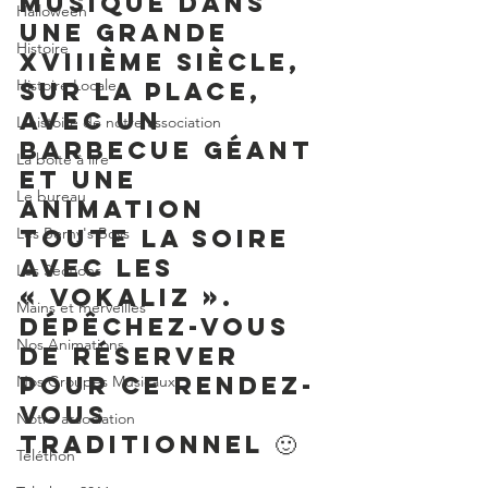
musique dans 
Halloween
une grande 
Histoire
XVIIIème siècle, 
Histoire Locale
sur la place, 
avec un 
L'histoire de notre association
barbecue géant 
La boite à lire
et une 
Le bureau
animation 
Les Berny's Boys
toute la soire 
avec les 
Les Sections
« Vokaliz ». 
Mains et merveilles
Dépêchez-vous 
Nos Animations
de réserver 
pour ce rendez-
Nos Groupes Musicaux
vous 
Notre association
traditionnel 🙂 
Téléthon