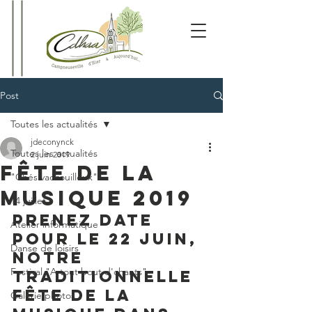
Post
Toutes les actualités
jdeconynck
Toutes les actualités
2 juin 2019
Fête de la
"Chés vadrouilleux"
musique 2019
14 juillet
Prenez date 
Atelier informatique
pour le 22 juin, 
Danse de loisirs
notre 
Festival "A tout bout d'chants"
traditionnelle 
fête de la 
Galerie photos